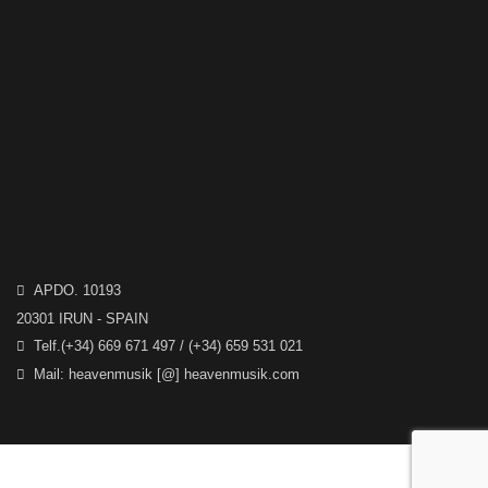
b
y
APDO. 10193
20301 IRUN - SPAIN
Telf.(+34) 669 671 497 / (+34) 659 531 021
Mail: heavenmusik [@] heavenmusik.com