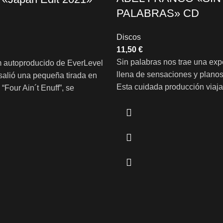
PALABRAS» CD
Discos
€
Sin palabras nos trae una exp
 autoproducido de EverLevel
llena de sensaciones y planos
alió una pequeña tirada en
Esta cuidada producción viaja
 “Four Ain´t Enuff”, se
por Japón, sobrevuela los fio
 de 2014, portada en negro y
noruegos en ala delta, nos lle
mo la inicial e importante. Se
Ángeles, la Amazonia… En B
disco de 11 temas de HardRock
código Samurái- aparecen las
dico combinando con varias
hombre y una mujer japonese
es más AOR. En la última
los contrastes del guerrero y 
onible, especialmente dirigida
en el periodo feudal. Un disc
Japonés, se añaden 2 bonus
instrumental con diez temas 
lgunas frases cantadas en
una hora de música. Descúbrel
ligeramente remasterizado
mismo.
mera versión 2012/2014 y