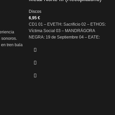
Discos
€
CD1 01 – EVETH: Sacrificio 02 – ETHOS:
Víctima Social 03 – MANDRÁGORA
eriencia
NEGRA: 19 de Septiembre 04 – EATE:
 sonoros.
 en tren bala
rdos
va a Los
ushido –
 voces de un
s aportando
de la Geisha
o de Rock
D
que suman
o por ti
C
g