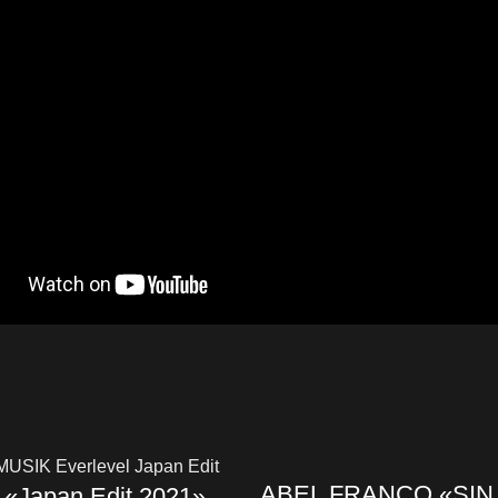
ABEL FRANCO «SIN
l «Japan Edit 2021»