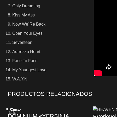
Only Dreaming
Kiss My Ass
Now We´Re Back
Open Your Eyes
Seventeen
Aurresku Heart
Face To Face
My Youngest Love
W.A.Y.N
PRODUCTOS RELACIONADOS
Cerrar
Cerrar
Cerrar
Cerrar
Cerrar
Cerrar
Cerrar
Cerrar
-31%
DOMINIUM «YERSINIA
Everleve