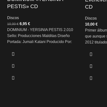
PESTIS» CD
CD
Discos
Discos
6,95
€
10,00
€
€
DOMINIUM - YERSINIA PESTIS 2.010
Primer álbum
Sello: Producciones Malditas Diseño
que aunque s
Portada: Jumali Katani Producido Por:
2012 titulado
Dominium Grabado y Mezclado en los
considera la
Estudios Lezoti (Oiartzun Guipúzcoa)
sin título, co
Técnico de sonido: Iñigo Campos
trata de un 
Masterizado en Suecia por Dan Swanö
y Metal meló
(Unisoun Studios)
composicion
edición disp
al mercado 
tracks con a
Nipon. Está 
sobre su pri