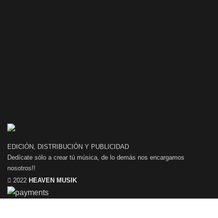
también ofre
que lo mejor
EDICIÓN, DISTRIBUCIÓN Y PUBLICIDAD
Dedícate sólo a crear tú música, de lo demás nos encargamos
nosotros!!
2022
HEAVEN MUSIK
Utilizamos cookies para mejorar la experiencia en nuestro sitio