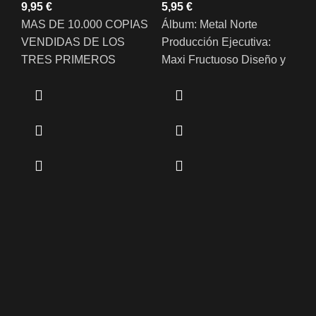
€
€
MAS DE 10.000 COPIAS
Álbum: Metal Norte
VENDIDAS DE LOS
Producción Ejecutiva:
M
TRES PRIMEROS
Maxi Fructuoso Diseño y
Or
RECOPILATORIOS,
Maquetación: Juan Patiño
Sh
VARIOS FESTIVALES EN
Sello: Metal Norte Estilo:
DISTINTAS CIUDADES,
Rock, Heavy, Thrash,
Ca
TODO EMBARCADO
Death,… Fecha De
DENTRO DE UN
Publicación: 19 De
PROYECTO CUYO
Octubre 2009
ÚNICO FIN ES LA
PROMOCIÓN DE
BANDAS.