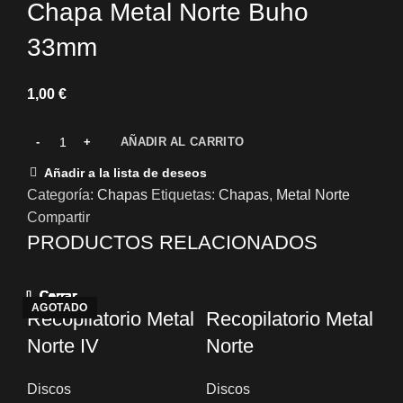
Chapa Metal Norte Buho
33mm
€
AÑADIR AL CARRITO
Añadir a la lista de deseos
Categoría:
Chapas
Etiquetas:
Chapas
,
Metal Norte
Compartir
PRODUCTOS RELACIONADOS
Cerrar
Cerrar
Cerrar
Cerrar
Cerrar
Cerrar
Cerrar
Cerrar
AGOTADO
Recopilatorio Metal
Recopilatorio Metal
Norte IV
Norte
Discos
Discos