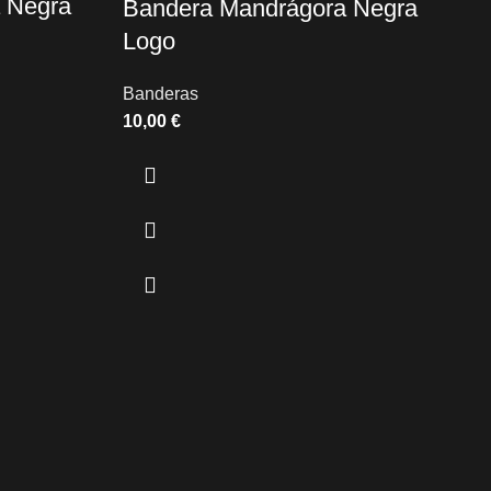
 Negra
Bandera Mandrágora Negra
Logo
Banderas
€
C