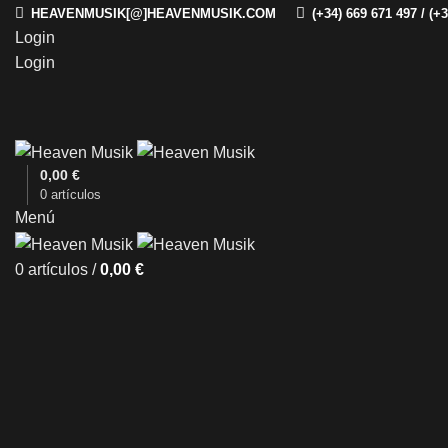
HEAVENMUSIK[@]HEAVENMUSIK.COM
(+34) 669 671 497 / (+
Login
Login
0,00
€
0
artículos
Menú
0
artículos
/
0,00
€
Clic para ampliar